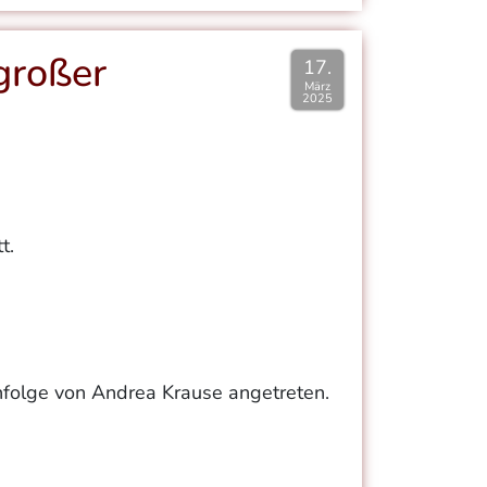
großer
17.
März
2025
t.
hfolge von Andrea Krause angetreten.