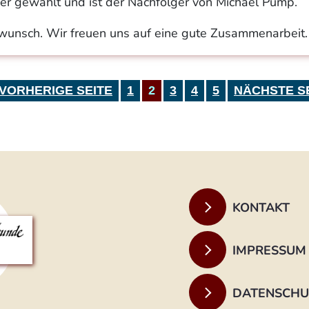
r gewählt und ist der Nachfolger von Michael Pump.
kwunsch. Wir freuen uns auf eine gute Zusammenarbeit.
VORHERIGE SEITE
1
2
3
4
5
NÄCHSTE S
KONTAKT
IMPRESSUM
DATENSCHU